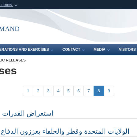
ou know
Secure .mil webs
of Defense organization in
A
lock (
)
or
https:/
mmand
Share sensitive informat
ERATIONS AND EXERCISES
CONTACT
MEDIA
VISITOR
LIC RELEASES
ses
1
2
3
4
5
6
7
8
9
استعراض القدرات ال
الولايات المتحدة وقطر والحلفاء يعززون الدفاع ا