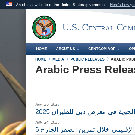
An official website of the United States government
Here's how y
Official websites use .mil
A
.mil
website belongs to an official U.S. Department 
U.S. Central Co
the United States.
HOME
ABOUT US
CENTCOM AOR
OP
HOME
MEDIA
PUBLIC RELEASES
ARABIC PUB
Arabic Press Relea
Nov. 25, 2025
جوية في معرض دبي للطيران 2025
Nov. 24, 2025
لإقليمي خلال تمرين الصقر الجارح 6