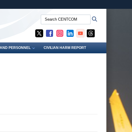
ites use HTTPS
Search
Search
/
means you’ve safely connected to the .mil website.
CENTCOM:
ion only on official, secure websites.
S AND PERSONNEL
CIVILIAN HARM REPORT