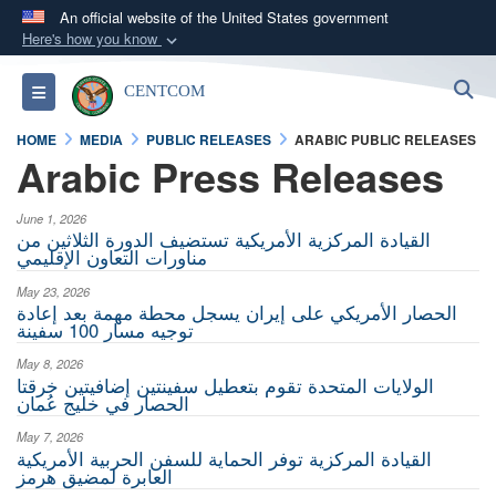
An official website of the United States government
Here's how you know
Official websites use .mil
S
Toggle navigation
CENTCOM
A
.mil
website belongs to an official U.S.
Department of Defense organization in the United
HOME
MEDIA
PUBLIC RELEASES
ARABIC PUBLIC RELEASES
States.
Arabic Press Releases
Secure .mil websites use HTTPS
June 1, 2026
القيادة المركزية الأمريكية تستضيف الدورة الثلاثين من
A
lock (
)
or
https://
means you’ve safely
مناورات التعاون الإقليمي
connected to the .mil website. Share sensitive
May 23, 2026
information only on official, secure websites.
الحصار الأمريكي على إيران يسجل محطة مهمة بعد إعادة
توجيه مسار 100 سفينة
May 8, 2026
الولايات المتحدة تقوم بتعطيل سفينتين إضافيتين خرقتا
الحصار في خليج عُمان
May 7, 2026
القيادة المركزية توفر الحماية للسفن الحربية الأمريكية
العابرة لمضيق هرمز