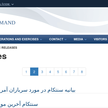
ou know
Secure .mil webs
of Defense organization
A
lock (
)
or
https:/
mmand
Share sensitive informat
ERATIONS AND EXERCISES
CONTACT
MEDIA
VISITOR
C RELEASES
es
1
2
3
4
5
6
7
8
بیانیه سنتکام در مورد سربازان آمری
سنتکام آخرین موج 