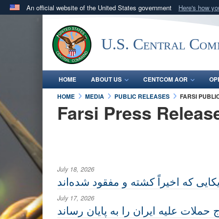
An official website of the United States government
Here's how y
Official websites use .mil
A
.mil
website belongs to an official U.S. Department 
U.S. Central Co
in the United States.
HOME
ABOUT US
CENTCOM AOR
OP
HOME
MEDIA
PUBLIC RELEASES
FARSI PUBLI
Farsi Press Releas
July 18, 2026
کایی که اخیراً کشته و مفقود شده‌اند
July 17, 2026
حملات علیه ایران را به پایان رساند