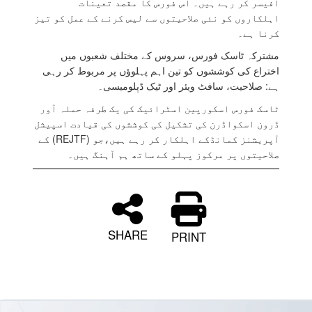
آفیسر کر رہے ہیں۔ اس فورس کا مقصد تعینات
اہلکاروں کو نئی صلاحیتوں سے لیس کرنے کے عمل کو تیز
کرنا ہے۔
مشترکہ ٹاسک فورس، سروس کے مختلف شعبوں میں
اختراع کی کوششوں کو تین اہم پہلوؤں پر مربوط کر رہی
ہے: صلاحیت، سافٹ ویئر اور ٹیک ڈپلومیسی۔
ٹاسک فورس اسکورپین اسٹرائیک کی یک طرفہ حملہ آور
ڈرون اسکواڈرن کی تشکیل کی کوششوں کی قیادت اسپیشل
آپریشنز کمانڈکے اہلکار کر رہے ہیں،جو (REJTF) کے
صلاحیتوں پر مرکوز پہلو کے ساتھ ہم آہنگ ہیں۔
SHARE
PRINT