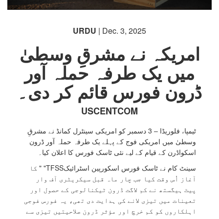
URDU
| Dec. 3, 2025
امریکہ نے مشرقِ وسطیٰ
میں یک طرفہ حملہ آور
ڈرون فورس قائم کر دی۔
USCENTCOM
ٹیمپا، فلوریڈا – 3 دسمبر کو امریکی سینٹرل کمانڈ نے مشرقِ
وسطیٰ میں امریکی فوج کے پہلے یک طرفہ حملہ آور ڈرون
اسکواڈرن کے قیام کے لیے نئی ٹاسک فورس کا اعلان کیا۔
سینٹ کام نے ٹاسک فورس اسکورپین اسٹرائیکTFSS" " کا
آغاز اُس وقت کیا جب چار ماہ قبل سیکریٹری آف وار
پیٹ ہیگستھ نے کم لاگت ڈرون ٹیکنالوجی کے حصول اور
تعینات میں تیزی لانے کی ہدایت دی تھی، یہ فورس فوجی
اہلکاروں کو کم خرچ اور مؤثر ڈرون صلاحیتیں تیزی سے