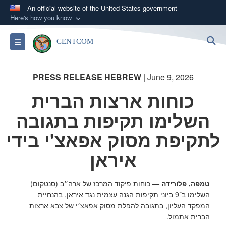
An official website of the United States government
Here's how you know
Official websites use .mil
S
Toggle navigation
CENTCOM
A
.mil
website belongs to an official U.S.
Department of Defense organization in the United
States.
PRESS RELEASE HEBREW
| June 9, 2026
כוחות ארצות הברית
Secure .mil websites use HTTPS
השלימו תקיפות בתגובה
A
lock (
)
or
https://
means you’ve safely
connected to the .mil website. Share sensitive
לתקיפת מסוק אפאצ'י בידי
information only on official, secure websites.
איראן
טמפה, פלורידה —
כוחות פיקוד המרכז של ארה״ב (סנטקום)
השלימו ב־9 ביוני תקיפות הגנה עצמית נגד איראן, בהנחיית
המפקד העליון, בתגובה להפלת מסוק אפאצ׳י של צבא ארצות
הברית אתמול.