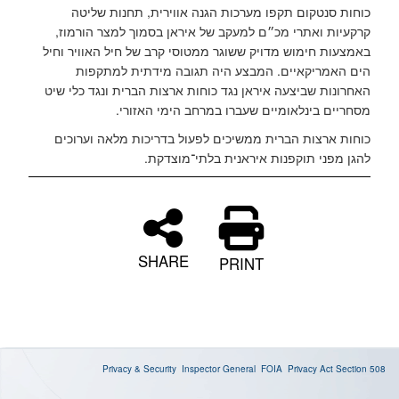
כוחות סנטקום תקפו מערכות הגנה אווירית, תחנות שליטה
קרקעיות ואתרי מכ״ם למעקב של איראן בסמוך למצר הורמוז,
באמצעות חימוש מדויק ששוגר ממטוסי קרב של חיל האוויר וחיל
הים האמריקאיים. המבצע היה תגובה מידתית למתקפות
האחרונות שביצעה איראן נגד כוחות ארצות הברית ונגד כלי שיט
מסחריים בינלאומיים שעברו במרחב הימי האזורי.
כוחות ארצות הברית ממשיכים לפעול בדריכות מלאה וערוכים
להגן מפני תוקפנות איראנית בלתי־מוצדקת.
SHARE
PRINT
Privacy & Security
Inspector General
FOIA
Privacy Act
Section 508