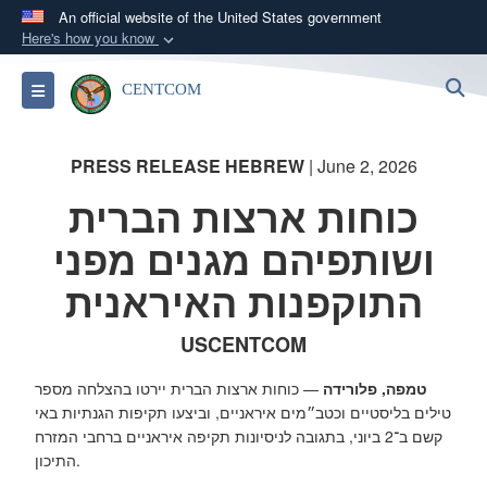
An official website of the United States government
Here's how you know
Official websites use .mil
S
Toggle navigation
CENTCOM
A
.mil
website belongs to an official U.S.
Department of Defense organization in the United
States.
PRESS RELEASE HEBREW
| June 2, 2026
כוחות ארצות הברית
Secure .mil websites use HTTPS
ושותפיהם מגנים מפני
A
lock (
)
or
https://
means you’ve safely
connected to the .mil website. Share sensitive
התוקפנות האיראנית
information only on official, secure websites.
USCENTCOM
טמפה, פלורידה
— כוחות ארצות הברית יירטו בהצלחה מספר
טילים בליסטיים וכטב״מים איראניים, וביצעו תקיפות הגנתיות באי
קשם ב־2 ביוני, בתגובה לניסיונות תקיפה איראניים ברחבי המזרח
התיכון.