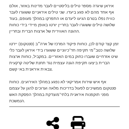
איראן שיגרה מספר טילים בליסטיים לעבר מדינות באזור, אולם
אף אחד מהם לא פגע ביעדו. שני טילים איראניים ששוגרו לעבר
כווית נפלו בטרם הגיעו ליעדם או התפרקו במהלך מעופם, בעוד
שלושה טילים ששוגרו לעבר בחריין יורטו באופן מיידי בידי כוחות
ההגנה האווירית של ארצות הברית ובחריין.
זמן קצר קודם לכן, כוחות פיקוד המרכז של ארה״ב (סנטקום) יירטו
שלושה כטב״מי תקיפה חד־כיווניים ששוגרו בידי איראן לעבר כלי
שיט אזרחיים שעברו כחוק במים האזוריים. במקביל, כוחות ארצות
הברית ביצעו תקיפת הגנה עצמית נגד תחנת שליטה קרקעית
צבאית איראנית באי קשם.
אף איש שירות אמריקאי לא נפגע במהלך האירועים. כוחות
סנטקום ממשיכים לפעול בדריכות מלאה וערוכים להגן על עצמם
מפני תוקפנות איראנית בלתי־מוצדקת במהלך הפסקת האש
הנמשכת.