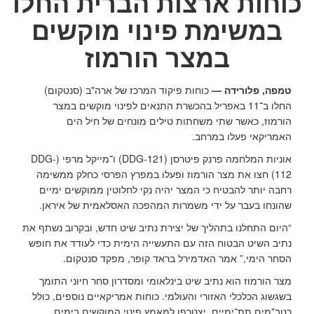
כוחות ארצות הברית החלו
במשימת פינוי מוקשים
במצר הורמוז
טמפה, פלורידה —
כוחות פיקוד המרכז של ארה"ב (סנטקום)
החלו ב־11 באפריל בהכשרת התנאים לפינוי מוקשים במצר
הורמוז, כאשר שתי משחתות טילים מונחים של חיל הים
האמריקאי פעלו במרחב.
אוניות המלחמה פרנק פיטרסן (DDG-121) ו־מייקל מרפי (DDG-
112) חצו את מצר הורמוז ופעלו במפרץ הפרסי כחלק ממשימה
רחבה יותר להבטיח כי המצר יהיה נקי לחלוטין ממוקשים ימיים
שהונחו בעבר על ידי משמרות המהפכה האסלאמית של איראן.
“היום התחלנו בתהליך של יצירת נתיב שיט חדש, ובקרוב נשתף את
נתיב השיט הבטוח הזה עם התעשייה הימית כדי לעודד את חופש
הסחר הימי,” אמר האדמירל בראד קופר, מפקד סנטקום.
מצר הורמוז הוא נתיב שיט בינלאומי ומסדרון סחר חיוני התומך
בשגשוג הכלכלי האזורי והעולמי. כוחות אמריקאיים נוספים, כולל
כטב"מים תת־ימיים, יצטרפו למאמץ פינוי המוקשים בימים