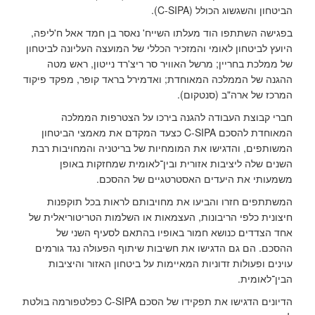
הביטחון והשגשוג הכולל (C-SIPA).
בפגישה השתתפו הוד מעלתו השייח' נאסר בן חמד אאל ח'ליפה,
היועץ לביטחון לאומי והמזכיר הכללי של המועצה העליונה לביטחון
של ממלכת בחריין; מרשל האוויר סר ריצ'רד נייטון, ראש מטה
ההגנה של הממלכה המאוחדת; ואדמירל בראד קופר, מפקד פיקוד
המרכז של ארה"ב (סנטקום).
חברי קבוצת העבודה להגנה בירכו על הצטרפות הממלכה
המאוחדת להסכם C-SIPA כצעד המקדם את מאמצי הביטחון
המשותפים, והדגישו את המומחיות של בריטניה והמחויבות רבת
השנים שלה ליציבות אזורית ובין־לאומית שמחזקות באופן
משמעותי את היעדים האסטרטגיים של ההסכם.
המשתתפים חזרו והביעו את מחויבותם לראות בכל תוקפנות
חיצונית כלפי הריבונות, העצמאות או השלמות הטריטוריאלית של
אחד הצדדים כנושא חמור באופיו בהתאם לסעיף השני של
ההסכם. הם גם הדגישו את חשיבות שיתוף הפעולה נגד גורמים
עוינים ופעולות זדוניות המאיימות על ביטחון האזור והיציבות
הבין־לאומית.
הדיונים הדגישו את תפקידו של הסכם C-SIPA כפלטפורמה בולטת