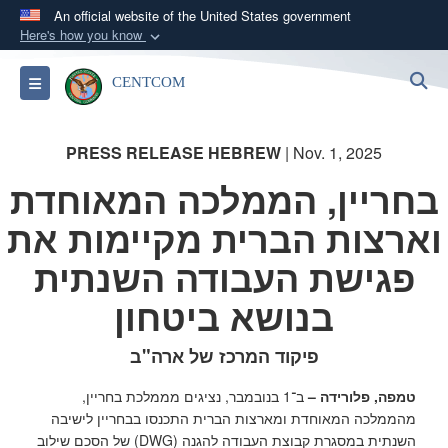
An official website of the United States government
Here's how you know
Official websites use .mil
S
Toggle navigation
CENTCOM
A
.mil
website belongs to an official U.S.
Department of Defense organization in the United
States.
PRESS RELEASE HEBREW
| Nov. 1, 2025
בחריין, הממלכה המאוחדת
Secure .mil websites use HTTPS
וארצות הברית מקיימות את
A
lock (
)
or
https://
means you’ve safely
connected to the .mil website. Share sensitive
פגישת העבודה השנתית
information only on official, secure websites.
בנושא ביטחון
פיקוד המרכז של ארה"ב
טמפה, פלורידה –
ב־1 בנובמבר, נציגים מממלכת בחריין,
מהממלכה המאוחדת ומארצות הברית התכנסו בבחריין לישיבה
השנתית במסגרת קבוצת העבודה להגנה (DWG) של הסכם שילוב