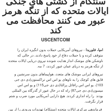
سنتکام از کشتی های جنگی
ایالات متحده که از تنگه هرمز
عبور می کنند محافظت می
کند
USCENTCOM
امپا، فلوریدا
- نیروهای آمریکایی حملات بدون انگیزه ایران را
متوقف کرده و با حملات دفاع از خود پاسخ دادند، در حالی که
ناوشکن های موشک انداز هدایت شونده نیروی دریایی ایالات متحده
از تنگه هرمز به دریای عمان عبور کردند، 7 مه.
نیروهای ایرانی موشک های متعدد، هواپیماهای بدون سرنشین و
قایق های کوچک را به ناوهای یو اس اس تراکستون(دی دی جی
103)، یو اس اس رافائل پرالتا(دی دی جی115) و یو اس اس
میسون(دی دی جی87) راه که در حال عبور از گذرگاه بین المللی
بودند را راه اندازی کردند. هیچ دارایی آمریکایی مورد ضرب و شتم
قرار نگرفت.
فرماندهی مرکزی ایالات متحده (سنتکام) تهدیدات ورودی را از بین