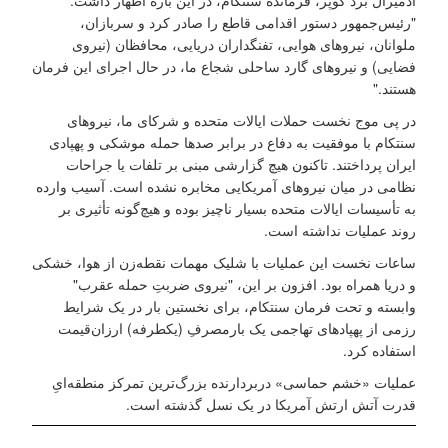
"رئیس‌جمهور دستور اقدامی قاطع را صادر کرد و سربازان،
ملوانان، نیروهای هوایی، تفنگداران دریایی، محافظان (نیروی
فضایی) و نیروهای گارد ساحلی شجاع ما، در حال اجرای این فرمان
هستند."
در پی موج نخست حملات ایالات متحده و شرکای ما، نیروهای
سنتکام با موفقیت به دفاع در برابر صدها حمله موشکی و پهپادی
ایران پرداختند. تاکنون هیچ گزارشی مبنی بر تلفات یا جراحات
نظامی در میان نیروهای آمریکایی مخابره نشده است. آسیب وارده
به تأسیسات ایالات متحده بسیار ناچیز بوده و هیچ‌گونه تأثیری بر
روند عملیات نداشته است.
ساعات نخست این عملیات با شلیک مهمات نقطه‌زن از هوا، خشکی
و دریا همراه بود. افزون بر این، "نیروی ضربتِ حمله عقرب"
وابسته و تحت فرمان سنتکام، برای نخستین بار در یک شرایط
رزمی از پهپادهای تهاجمی یک ‌بارمصرفِ (یکطرفه) ارزان‌قیمت
استفاده کرد.
عملیات «خشم حماسی» دربردارنده بزرگ‌ترین تمرکز منطقه‌ایِ
قدرت آتش ارتش آمریکا در یک نسل گذشته است.