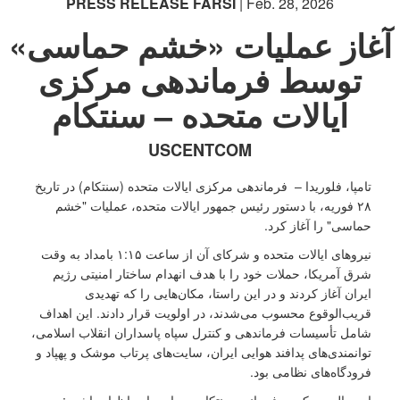
PRESS RELEASE FARSI
| Feb. 28, 2026
آغاز عملیات «خشم حماسی»
توسط فرماندهی مرکزی
ایالات متحده – سنتکام
USCENTCOM
تامپا، فلوریدا – فرماندهی مرکزی ایالات متحده (سنتکام) در تاریخ
۲۸ فوریه، با دستور رئیس ‌جمهور ایالات متحده، عملیات "خشم
حماسی" را آغاز کرد.
نیروهای ایالات متحده و شرکای آن از ساعت ۱:۱۵ بامداد به وقت
شرق آمریکا، حملات خود را با هدف انهدام ساختار امنیتی رژیم
ایران آغاز کردند و در این راستا، مکان‌هایی را که تهدیدی
قریب‌الوقوع محسوب می‌شدند، در اولویت قرار دادند. این اهداف
شامل تأسیسات فرماندهی و کنترل سپاه پاسداران انقلاب اسلامی،
توانمندی‌های پدافند هوایی ایران، سایت‌های پرتاب موشک و پهپاد و
فرودگاه‌های نظامی بود.
ادمیرال برد کوپر، فرمانده سنتکام، در این باره اظهار داشت: