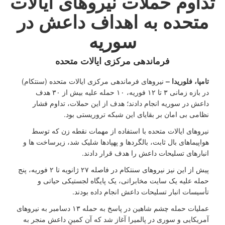
تداوم حملات نیروهای ایالات
متحده به اهداف داعش در
سوریه
فرماندهی مرکزی ایالات متحده
تامپا، فلوریدا –
نیروهای فرماندهی مرکزی ایالات متحده (سنتکام)
در بازه زمانی ۳ تا ۱۲ فوریه، ۱۰ حمله علیه بیش از ۳۰ هدف
داعش در سوریه انجام دادند؛ هدف از این حملات، تداوم فشار
نظامی بی ‌امان بر بقایای این شبکه تروریستی بود.
نیروهای ایالات متحده با استفاده از مهمات نقطه ‌زن که توسط
هواپیماهای بال ‌ثابت، بالگردها و پهپادها شلیک شد، زیرساخت ‌ها و
انبارهای تسلیحات داعش را هدف قرار دادند.
پیش از این نیز نیروهای سنتکام در فاصله ۲۷ ژانویه تا ۲ فوریه، پنج
حمله علیه یک سایت مخابراتی، یک پایگاه لجستیکی حیاتی و
تأسیسات انبار تسلیحات داعش انجام داده بودند.
عملیات حمله چشم شاهین در پاسخ به حمله ۱۳ دسامبر به نیروهای
آمریکایی و سوری در پالمیرا آغاز شد که آن کمینِ داعش منجر به