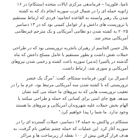
تامپا، فلوریدا – فرماندهی مرکزی ایالات متحده (سنتکام) در ۱۶
ژانویه حمله ای را در شمال غرب سوریه انجام داد که به کشته
شدن یک رهبر وابسته به القاعده انجامید؛ فردی که ارتباط مستقیم
با تروریست های داعش و از عوامل کمینی بود که در ۱۳ دسامبر
۲۰۲۵ به کشته شدن دو نظامی آمریکایی و یک مترجم غیرنظامی
آمریکایی منجر شد.
بلال حسن الجاسم از رهبران باتجربه تروریستی بود که در طراحی
حملات نقش داشت و بطور مستقیم با عامل مسلح داعش که ماه
گذشته در پالمیرا (تدمر) سوریه باعث کشته و زخمی شدن نیروهای
آمریکایی و سوری شد، ارتباط داشت.
ادمیرال برد کوپر، فرمانده سنتکام، گفت: "مرگ یک عنصر
تروریستی که با کشته شدن سه آمریکایی مرتبط بود، عزم ما را در
تعقیب تروریست هایی که به نیروهای ما حمله می کنند نشان
میدهد. هیچ جای امنی برای کسانی که حمله و طراحی میکنند یا
الهام بخش حملات علیه شهروندان آمریکایی و نیروهای ما هستند
وجود ندارد. ما شما را پیدا خواهیم کرد."
سنتکام در واکنش به حمله ۱۳ دسامبر، حملات گسترده ای را در
سوریه آغاز کرد. این عملیات که حمله چشم شاهین نام گرفت، به
هدف قرار گرفتن بیش از ۱۰۰ نقطه از زیرساخت ها و مراکز