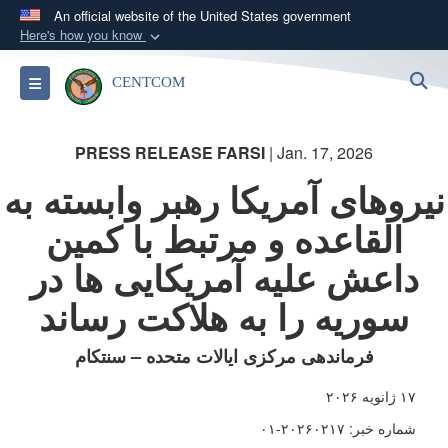
An official website of the United States government
Here's how you know
Official websites use .mil
S
Toggle navigation
CENTCOM
A
.mil
website belongs to an official U.S.
Department of Defense organization in the United
States.
PRESS RELEASE FARSI
| Jan. 17, 2026
نیروهای آمریکا رهبر وابسته به
Secure .mil websites use HTTPS
القاعده و مرتبط با کمین
A
lock (
)
or
https://
means you’ve safely
connected to the .mil website. Share sensitive
داعش علیه آمریکایی ها در
information only on official, secure websites.
سوریه را به هلاکت رساند
فرماندهی مرکزی ایالات متحده – سنتکام
۱۷ ژانویه ۲۰۲۶
شماره خبر: ۲۰۲۶۰۲۱۷-۰۱